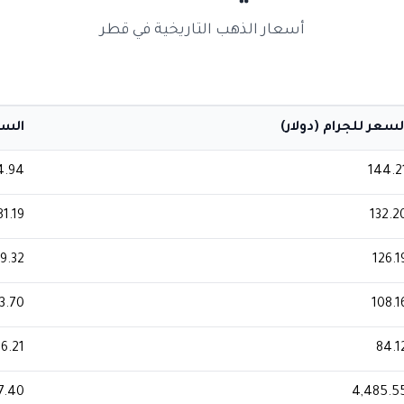
أسعار الذهب التاريخية في قطر
لسعر للجرام (دولار)
السعر
4.94
144.2
1.19
132.2
9.32
126.1
3.70
108.1
6.21
84.1
7.40
4,485.5